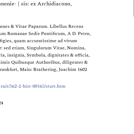
onie- | sis: ex Archidiacono,
ones & Vitae Paparum. Libellus Recens
m Romanae Sedis Pontificum, A D. Petro,
igies, quam accuratissime ad vivum
r: sed etiam, Singulorum Vitae, Nomina,
ria, insignia, Symbola, dignitates & officia,
issimis Quibusque Authoribus, diligenter &
rankfurt, Main: Brathering, Joachim 1602
rtrait/562-2-hist-00165/start.htm
24