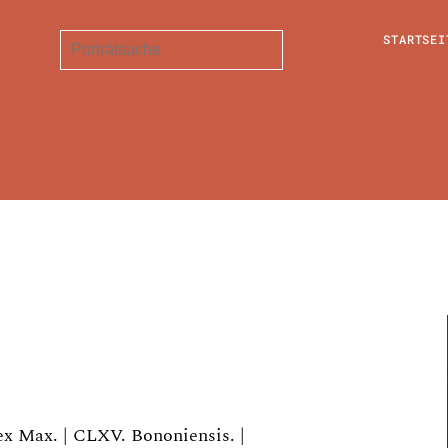
STARTSEI
fex Max. | CLXV. Bononiensis. |