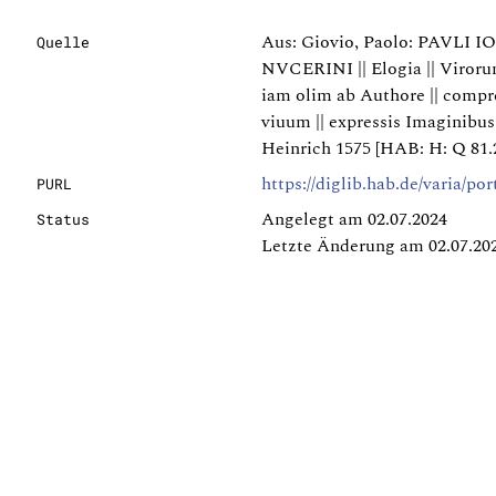
Aus: Giovio, Paolo: PAVLI
Quelle
NVCERINI || Elogia || Virorum 
iam olim ab Authore || comp
viuum || expressis Imaginibus |
Heinrich 1575 [HAB: H: Q 81.2
https://diglib.hab.de/varia/po
PURL
Angelegt am 02.07.2024
Status
Letzte Änderung am 02.07.20