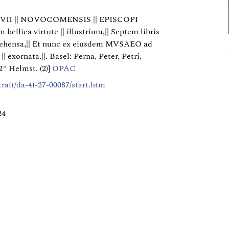
 IOVII || NOVOCOMENSIS || EPISCOPI
bellica virtute || illustrium,|| Septem libris
rehensa,|| Et nunc ex eiusdem MVSAEO ad
| exornata.||. Basel: Perna, Peter, Petri,
° Helmst. (2)]
OPAC
rtrait/da-4f-27-00087/start.htm
24