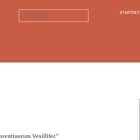
STARTSEI
orentinorum Vexillifer.“