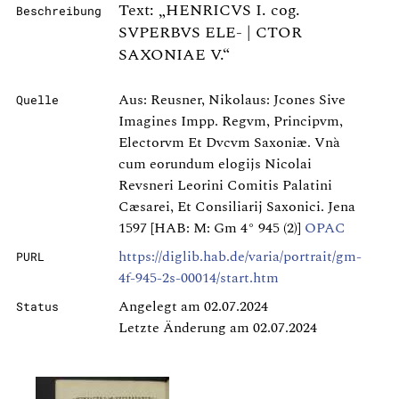
Text: „HENRICVS I. cog.
Beschreibung
SVPERBVS ELE- | CTOR
SAXONIAE V.“
Aus: Reusner, Nikolaus: Jcones Sive
Quelle
Imagines Impp. Regvm, Principvm,
Electorvm Et Dvcvm Saxoniæ. Vnà
cum eorundum elogijs Nicolai
Revsneri Leorini Comitis Palatini
Cæsarei, Et Consiliarij Saxonici. Jena
1597 [HAB: M: Gm 4° 945 (2)]
OPAC
https://diglib.hab.de/varia/portrait/gm-
PURL
4f-945-2s-00014/start.htm
Angelegt am 02.07.2024
Status
Letzte Änderung am 02.07.2024