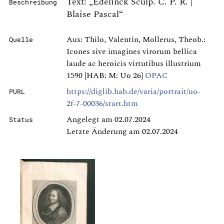
Text: „Edelinck Sculp. C. P. R. |
Beschreibung
Blaise Pascal“
Aus: Thilo, Valentin, Mollerus, Theob.:
Quelle
Icones sive imagines virorum bellica
laude ac heroicis virtutibus illustrium
1590 [HAB: M: Uo 26]
OPAC
https://diglib.hab.de/varia/portrait/uo-
PURL
2f-7-00036/start.htm
Angelegt am 02.07.2024
Status
Letzte Änderung am 02.07.2024