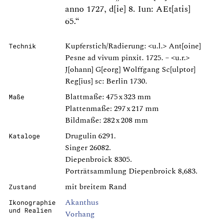
anno 1727, d[ie] 8. Iun: AEt[atis]
65.“
Kupferstich/Radierung: <u.l.> Ant[oine]
Technik
Pesne ad vivum pinxit. 1725. – <u.r.>
J[ohann] G[eorg] Wolffgang Sc[ulptor]
Reg[ius] sc: Berlin 1730.
Blattmaße: 475 x 323 mm
Maße
Plattenmaße: 297 x 217 mm
Bildmaße: 282 x 208 mm
Drugulin 6291.
Kataloge
Singer 26082.
Diepenbroick 8305.
Porträtsammlung Diepenbroick 8,683.
mit breitem Rand
Zustand
Akanthus
Ikonographie
und Realien
Vorhang