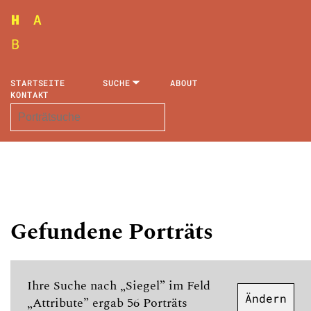
STARTSEITE
SUCHE
ABOUT
KONTAKT
Gefundene Porträts
Ihre Suche nach „Siegel” im Feld
Ändern
„Attribute” ergab 56 Porträts