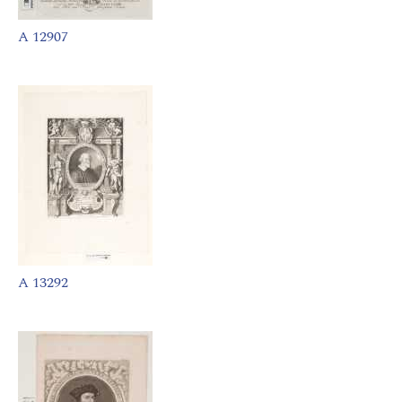
A 12907
A 13292