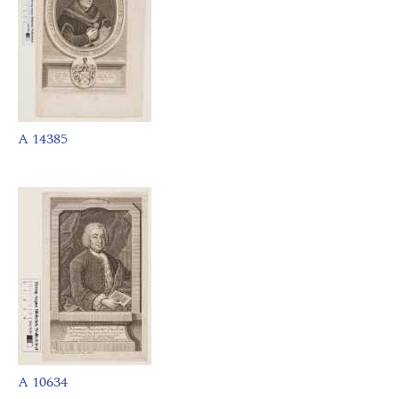
A 14385
A 10634