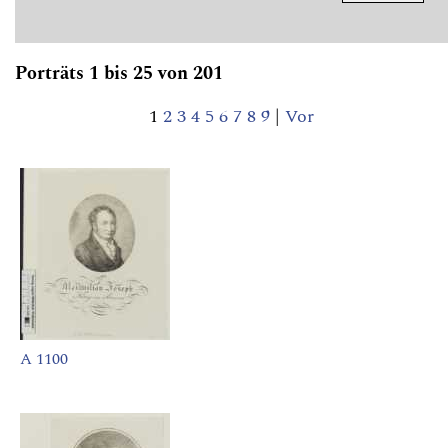
Porträts 1 bis 25 von 201
1
2
3
4
5
6
7
8
9
|
Vor
A 1100