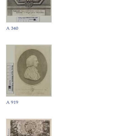
A 340
A 919