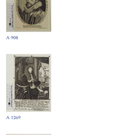
A 908
A 1269