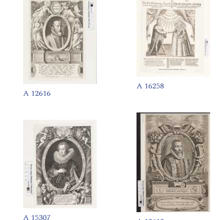
A 16258
A 12616
A 15307