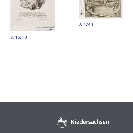
A 6743
A 16573