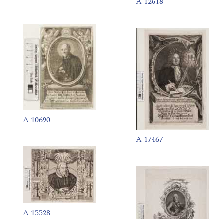
A 12618
A 10690
A 17467
A 15528