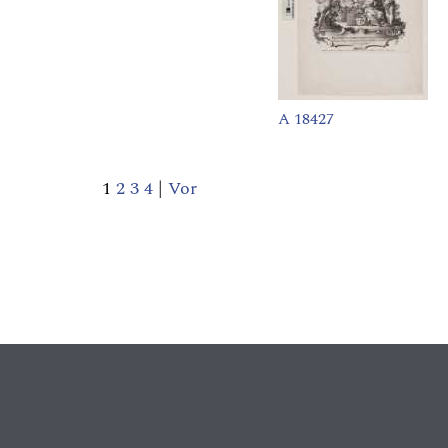
A 18427
1
2
3
4
|
Vor