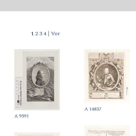
1
2
3
4
|
Vor
A 14837
A 9391