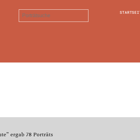
STARTSEI
te” ergab 78 Porträts