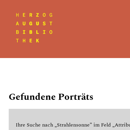
Gefundene Porträts
Ihre Suche nach „Strahlensonne” im Feld „Attribu